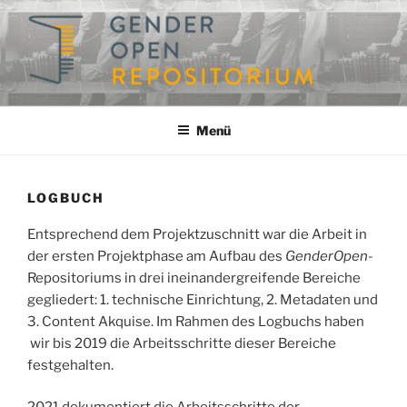
Zum
Inhalt
springen
GENDEROPEN
Ein Repositorium für die Geschlechterforschung
Menü
LOGBUCH
Entsprechend dem Projektzuschnitt war die Arbeit in
der ersten Projektphase am Aufbau des
GenderOpen
-
Repositoriums in drei ineinandergreifende Bereiche
gegliedert: 1. technische Einrichtung, 2. Metadaten und
3. Content Akquise. Im Rahmen des Logbuchs haben
wir bis 2019 die Arbeitsschritte dieser Bereiche
festgehalten.