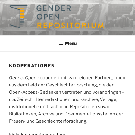
Zum
Inhalt
springen
GENDEROPEN
Ein Repositorium für die Geschlechterforschung
Menü
KOOPERATIONEN
GenderOpen
kooperiert mit zahlreichen Partner_innen
aus dem Feld der Geschlechterforschung, die den
Open-Access-Gedanken vertreten und voranbringen –
u.a. Zeitschriftenredaktionen und -archive, Verlage,
institutionelle und fachliche Repositorien sowie
Bibliotheken, Archive und Dokumentationsstellen der
Frauen- und Geschlechterforschung.