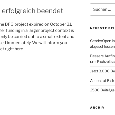
Suchen
 erfolgreich beendet
nach:
the DFG project expired on October 31,
NEUESTE BE
her funding in a larger project context is
nly be carried out to a small extent and
GenderOpen in
ed immediately. We will inform you
abgeschlossen
ct right here.
Bessere Auffind
drei Fachzeitsc
Jetzt 3.000 Be
Access at Risk
2500 Beiträge
ARCHIV