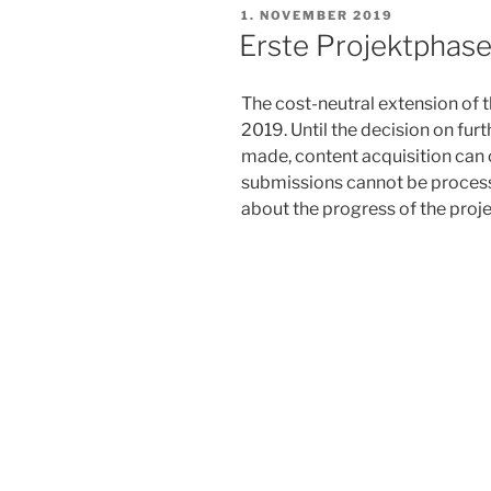
VERÖFFENTLICHT
1. NOVEMBER 2019
AM
Erste Projektphase
The cost-neutral extension of 
2019. Until the decision on furt
made, content acquisition can o
submissions cannot be process
about the progress of the proje