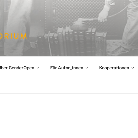
PEN
hlechterforschung
Über GenderOpen
Für Autor_innen
Kooperationen