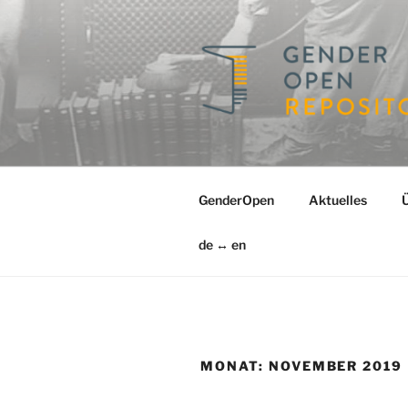
Zum
Inhalt
springen
GENDERO
Ein Repositorium für die Gesc
GenderOpen
Aktuelles
de ↔ en
MONAT:
NOVEMBER 2019