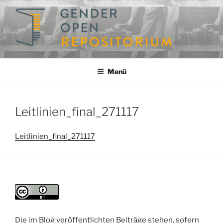
Zum
Inhalt
springen
GENDEROPEN
Ein Repositorium für die Geschlechterforschung
Menü
Leitlinien_final_271117
Leitlinien_final_271117
Die im Blog veröffentlichten Beiträge stehen, sofern