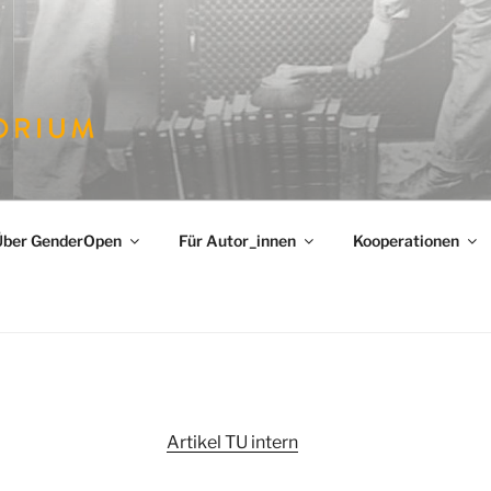
PEN
hlechterforschung
Über GenderOpen
Für Autor_innen
Kooperationen
Artikel TU intern