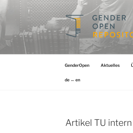
Zum
Inhalt
springen
GENDERO
Ein Repositorium für die Gesc
GenderOpen
Aktuelles
de ↔ en
Artikel TU intern