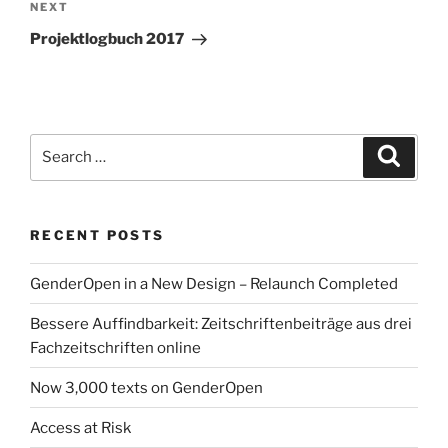
navigation
Next
NEXT
Post
Projektlogbuch 2017
Search
Search
for:
RECENT POSTS
GenderOpen in a New Design – Relaunch Completed
Bessere Auffindbarkeit: Zeitschriftenbeiträge aus drei
Fachzeitschriften online
Now 3,000 texts on GenderOpen
Access at Risk