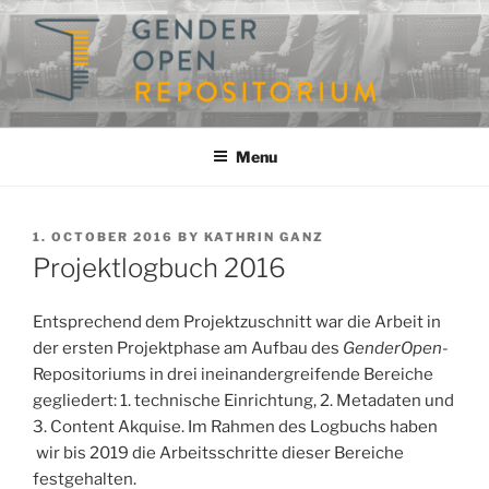
Skip
to
content
GENDEROPEN
A Repository for Gender Studies
Menu
POSTED
1. OCTOBER 2016
BY
KATHRIN GANZ
ON
Projektlogbuch 2016
Entsprechend dem Projektzuschnitt war die Arbeit in
der ersten Projektphase am Aufbau des
GenderOpen
-
Repositoriums in drei ineinandergreifende Bereiche
gegliedert: 1. technische Einrichtung, 2. Metadaten und
3. Content Akquise. Im Rahmen des Logbuchs haben
wir bis 2019 die Arbeitsschritte dieser Bereiche
festgehalten.